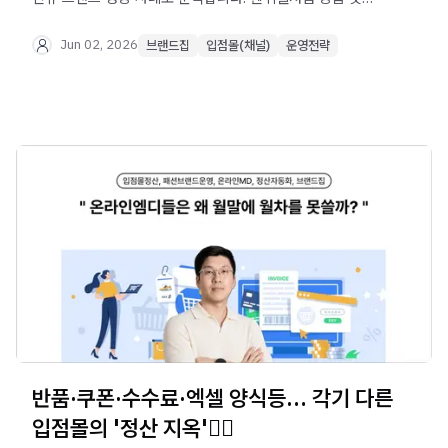
맞으면 빠르게 성과를 낼 수 있는 퀸잇 운영법과 상세페이지,
광고, 리뷰, 기획전 활용 포인트를 확인해보세요.
Jun 02, 2026
브랜드집
입점몰(채널)
운영전략
반품·쿠폰·수수료·엑셀 양식등… 각기 다른
입점몰의 '정산 지옥'😵‍💫