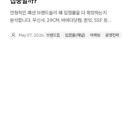
집중할까?”
안정적인 패션 브랜드들이 왜 입점몰을 더 확장하는지
분석합니다. 무신사, 29CM, 바바더닷컴, 퀸잇, SSF 등
채널별 역할 전략과 자사몰·검색 유입·재구매를 동시에
성장시키는 다채널 운영 구조를 실제 사례 기반으로
May 07, 2026
브랜드집
입점몰(채널)
마케팅
운영전략
확인해보세요.