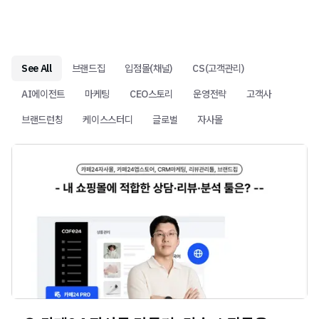
See All
브랜드집
입점몰(채널)
CS(고객관리)
AI에이전트
마케팅
CEO스토리
운영전략
고객사
브랜드런칭
케이스스터디
글로벌
자사몰