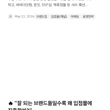
하고, 바바더닷컴, 퀸잇, SSF샵, 백화점몰 등 서브 패션
플랫폼 확장이 왜 중요한지, 수수료 절감·노출 확대·어덜트
고객 확보를 통한 손익 개선 전략을 실제 사례 기반으로
May 11, 2026
브랜드집
입점몰(채널)
마케팅
운영전략
분석합니다.
🔥 “잘 되는 브랜드들일수록 왜 입점몰에