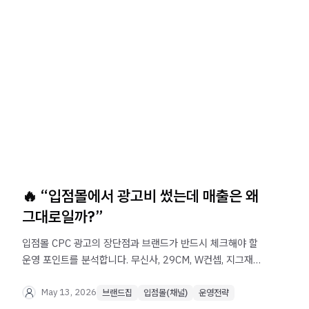
🔥 “입점몰에서 광고비 썼는데 매출은 왜
그대로일까?”
입점몰 CPC 광고의 장단점과 브랜드가 반드시 체크해야 할
운영 포인트를 분석합니다. 무신사, 29CM, W컨셉, 지그재그,
퀸잇 등 패션 플랫폼 광고 전략과 상품 선정, 기획전 연계,
마진 계산, ROAS보다 중요한 실제 이익 관리 방법을
May 13, 2026
브랜드집
입점몰(채널)
운영전략