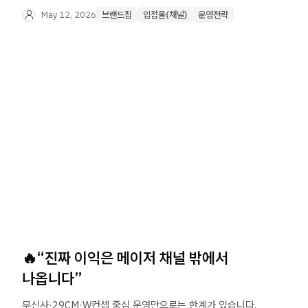
SSF몰의 특징과 입점 전략을 확인해보세요.
May 12, 2026
브랜드집
입점몰(채널)
운영전략
🔥“진짜 이익은 메이저 채널 밖에서
나옵니다”
무신사·29CM·W컨셉 중심 운영만으로는 한계가 있습니다.