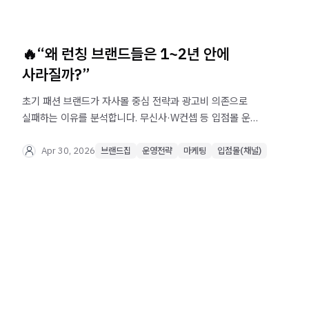
🔥“왜 런칭 브랜드들은 1~2년 안에
사라질까?”
초기 패션 브랜드가 자사몰 중심 전략과 광고비 의존으로
실패하는 이유를 분석합니다. 무신사·W컨셉 등 입점몰 운영,
멀티채널 전략, 선정산 기반 현금 흐름 관리까지 브랜드가
살아남기 위한 현실적인 유통 포트폴리오 전략을
Apr 30, 2026
브랜드집
운영전략
마케팅
입점몰(채널)
확인해보세요.